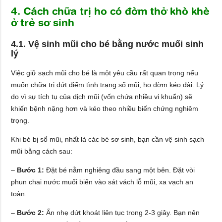
4. Cách chữa trị ho có đờm thở khò khè
ở trẻ sơ sinh
4.1. Vệ sinh mũi cho bé bằng nước muối sinh
lý
Việc giữ sạch mũi cho bé là một yêu cầu rất quan trọng nếu
muốn chữa trị dứt điểm tình trạng sổ mũi, ho đờm kéo dài. Lý
do vì sự tích tụ của dịch mũi (vốn chứa nhiều vi khuẩn) sẽ
khiến bệnh nặng hơn và kéo theo nhiều biến chứng nghiêm
trọng.
Khi bé bị sổ mũi, nhất là các bé sơ sinh, bạn cần vệ sinh sạch
mũi bằng cách sau:
–
Bước 1:
Đặt bé nằm nghiêng đầu sang một bên. Đặt vòi
phun chai nước muối biển vào sát vách lỗ mũi, xa vạch an
toàn.
–
Bước 2:
Ấn nhẹ dứt khoát liên tục trong 2-3 giây. Bạn nên