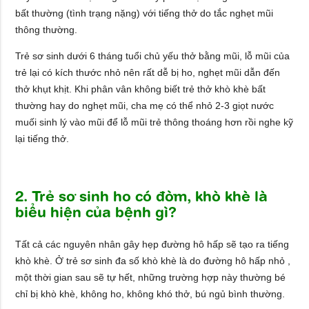
bất thường (tình trạng nặng) với tiếng thở do tắc nghẹt mũi
thông thường.
Trẻ sơ sinh dưới 6 tháng tuổi chủ yếu thở bằng mũi, lỗ mũi của
trẻ lại có kích thước nhỏ nên rất dễ bị ho, nghẹt mũi dẫn đến
thở khụt khịt. Khi phân vân không biết trẻ thở khò khè bất
thường hay do nghẹt mũi, cha mẹ có thể nhỏ 2-3 giọt nước
muối sinh lý vào mũi để lỗ mũi trẻ thông thoáng hơn rồi nghe kỹ
lại tiếng thở.
2. Trẻ sơ sinh ho có đờm, khò khè là
biểu hiện của bệnh gì?
Tất cả các nguyên nhân gây hẹp đường hô hấp sẽ tạo ra tiếng
khò khè. Ở trẻ sơ sinh đa số khò khè là do đường hô hấp nhỏ ,
một thời gian sau sẽ tự hết, những trường hợp này thường bé
chỉ bị khò khè, không ho, không khó thở, bú ngủ bình thường.