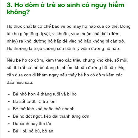
3. Ho đờm ở trẻ sơ sinh có nguy hiểm
không?
Ho thực chất là cơ chế bảo vệ bộ máy hô hấp của cơ thể. Động
tác ho giúp tống dị vật, vi khuẩn, virus hoặc chất tiết (đờm,
nhầy) ra khỏi đường hô hấp để việc hô hấp không bị cản trở.
Ho thường là triệu chứng của bệnh lý viêm đường hô hấp.
Nếu bé ho có đờm, kèm theo các triệu chứng khò khè, sổ mũi,
sốt thì rất có thể bé đang bị nhiễm khuẩn đường hô hấp. Mẹ
cần đưa con đi khám ngay nếu thấy bé ho có đờm kèm các
dấu hiệu sau:
Bé nhỏ hơn 4 tháng tuổi và bị ho
Bé sốt từ 38°C trở lên
Bé thở khò khè hoặc thở nhanh
Bé ho đột ngột, kéo dài thành từng cơn
Da xanh hay tím tái
Bé li bì, bỏ bú, bỏ ăn.