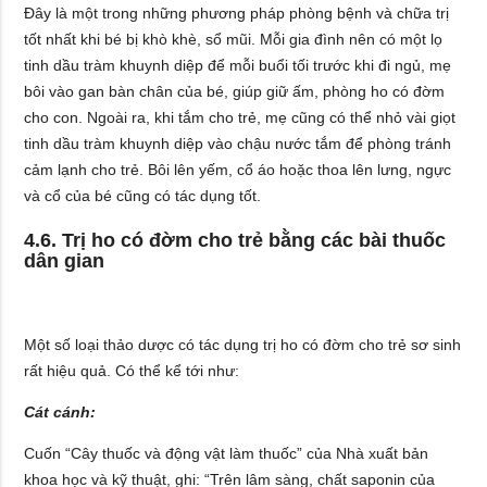
Đây là một trong những phương pháp phòng bệnh và chữa trị
tốt nhất khi bé bị khò khè, sổ mũi. Mỗi gia đình nên có một lọ
tinh dầu tràm khuynh diệp để mỗi buổi tối trước khi đi ngủ, mẹ
bôi vào gan bàn chân của bé, giúp giữ ấm, phòng ho có đờm
cho con. Ngoài ra, khi tắm cho trẻ, mẹ cũng có thể nhỏ vài giọt
tinh dầu tràm khuynh diệp vào chậu nước tắm để phòng tránh
cảm lạnh cho trẻ. Bôi lên yếm, cổ áo hoặc thoa lên lưng, ngực
và cổ của bé cũng có tác dụng tốt.
4.6. Trị ho có đờm cho trẻ bằng các bài thuốc
dân gian
Một số loại thảo dược có tác dụng trị ho có đờm cho trẻ sơ sinh
rất hiệu quả. Có thể kể tới như:
Cát cánh:
Cuốn “Cây thuốc và động vật làm thuốc” của Nhà xuất bản
khoa học và kỹ thuật, ghi: “Trên lâm sàng, chất saponin của