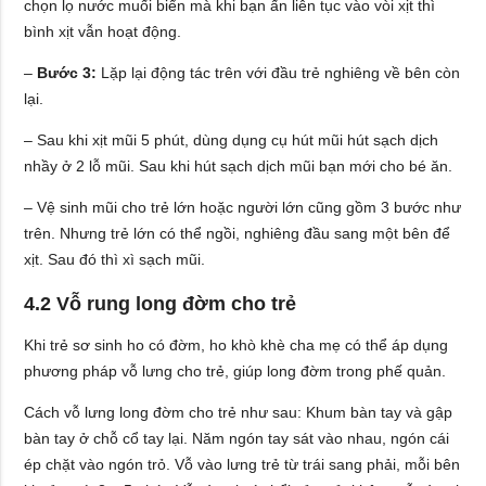
chọn lọ nước muối biển mà khi bạn ấn liên tục vào vòi xịt thì
bình xịt vẫn hoạt động.
–
Bước 3:
Lặp lại động tác trên với đầu trẻ nghiêng về bên còn
lại.
– Sau khi xịt mũi 5 phút, dùng dụng cụ hút mũi hút sạch dịch
nhầy ở 2 lỗ mũi. Sau khi hút sạch dịch mũi bạn mới cho bé ăn.
– Vệ sinh mũi cho trẻ lớn hoặc người lớn cũng gồm 3 bước như
trên. Nhưng trẻ lớn có thể ngồi, nghiêng đầu sang một bên để
xịt. Sau đó thì xì sạch mũi.
4.2 Vỗ rung long đờm cho trẻ
Khi trẻ sơ sinh ho có đờm, ho khò khè cha mẹ có thể áp dụng
phương pháp vỗ lưng cho trẻ, giúp long đờm trong phế quản.
Cách vỗ lưng long đờm cho trẻ như sau: Khum bàn tay và gập
bàn tay ở chỗ cổ tay lại. Năm ngón tay sát vào nhau, ngón cái
ép chặt vào ngón trỏ. Vỗ vào lưng trẻ từ trái sang phải, mỗi bên