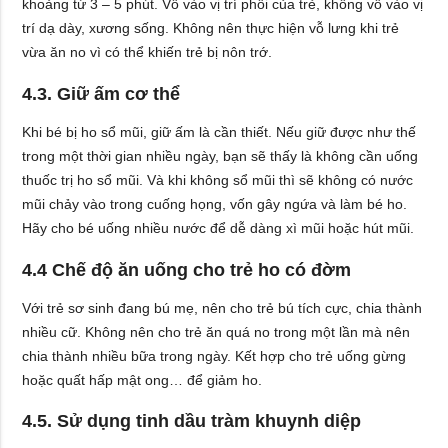
khoảng từ 3 – 5 phút. Vỗ vào vị trí phổi của trẻ, không vỗ vào vị
trí dạ dày, xương sống. Không nên thực hiện vỗ lưng khi trẻ
vừa ăn no vì có thể khiến trẻ bị nôn trớ.
4.3. Giữ ấm cơ thể
Khi bé bị ho sổ mũi, giữ ấm là cần thiết. Nếu giữ được như thế
trong một thời gian nhiều ngày, bạn sẽ thấy là không cần uống
thuốc trị ho sổ mũi. Và khi không sổ mũi thì sẽ không có nước
mũi chảy vào trong cuống họng, vốn gây ngứa và làm bé ho.
Hãy cho bé uống nhiều nước để dễ dàng xì mũi hoặc hút mũi.
4.4 Chế độ ăn uống cho trẻ ho có đờm
Với trẻ sơ sinh đang bú mẹ, nên cho trẻ bú tích cực, chia thành
nhiều cữ. Không nên cho trẻ ăn quá no trong một lần mà nên
chia thành nhiều bữa trong ngày. Kết hợp cho trẻ uống gừng
hoặc quất hấp mật ong… để giảm ho.
4.5. Sử dụng tinh dầu tràm khuynh diệp