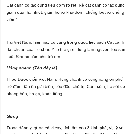
Cát cánh có tác dụng tiêu đờm rõ rệt. Rễ cát cánh có tác dụng
giảm đau, hạ nhiệt, giảm ho và khử đờm, chống loét và chống
viêm”.
Tại Việt Nam, hiện nay có vùng trồng dược liệu sạch Cát cánh
đạt chuẩn của Tổ chức Y tế thế giới, dùng làm nguyên liệu sản
xuất Siro ho cảm cho trẻ em.
Húng chanh (Tần dày lá)
Theo Dược điển Việt Nam, Húng chanh có công năng ôn phế
trừ đàm, tân ôn giải biểu, tiểu độc, chủ trị: Cảm cúm, ho sốt do
phong hàn, ho gà, khản tiếng…
Gừng
Trong đông y, gừng có vị cay, tính ấm vào 3 kinh phế, vị, tỳ và