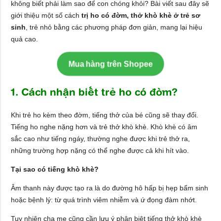
không biết phải làm sao để con chóng khỏi? Bài viết sau đây sẽ
giới thiệu một số cách
trị ho có đờm, thở khò khè ở trẻ sơ
sinh
, trẻ nhỏ bằng các phương pháp đơn giản, mang lại hiệu
quả cao.
Mua hàng trên Shopee
1. Cách nhận biết trẻ ho có đờm?
Khi trẻ ho kèm theo đờm, tiếng thở của bé cũng sẽ thay đổi.
Tiếng ho nghe nặng hơn và trẻ thở khò khè. Khò khè có âm
sắc cao như tiếng ngáy, thường nghe được khi trẻ thở ra,
những trường hợp nặng có thể nghe được cả khi hít vào.
Tại sao có tiếng khò khè?
Âm thanh này được tạo ra là do đường hô hấp bị hẹp bẩm sinh
hoặc bệnh lý: từ quá trình viêm nhiễm và ứ đọng đàm nhớt.
Tuy nhiên cha mẹ cũng cần lưu ý phân biệt tiếng thở khò khè