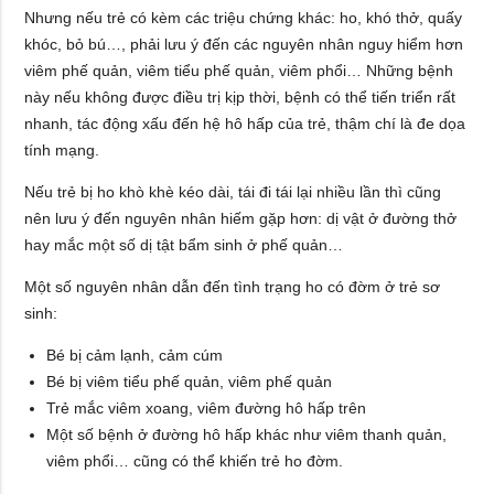
Nhưng nếu trẻ có kèm các triệu chứng khác: ho, khó thở, quấy
khóc, bỏ bú…, phải lưu ý đến các nguyên nhân nguy hiểm hơn
viêm phế quản, viêm tiểu phế quản, viêm phổi… Những bệnh
này nếu không được điều trị kịp thời, bệnh có thể tiến triển rất
nhanh, tác động xấu đến hệ hô hấp của trẻ, thậm chí là đe dọa
tính mạng.
Nếu trẻ bị ho khò khè kéo dài, tái đi tái lại nhiều lần thì cũng
nên lưu ý đến nguyên nhân hiếm gặp hơn: dị vật ở đường thở
hay mắc một số dị tật bẩm sinh ở phế quản…
Một số nguyên nhân dẫn đến tình trạng ho có đờm ở trẻ sơ
sinh:
Bé bị cảm lạnh, cảm cúm
Bé bị viêm tiểu phế quản, viêm phế quản
Trẻ mắc viêm xoang, viêm đường hô hấp trên
Một số bệnh ở đường hô hấp khác như viêm thanh quản,
viêm phổi… cũng có thể khiến trẻ ho đờm.