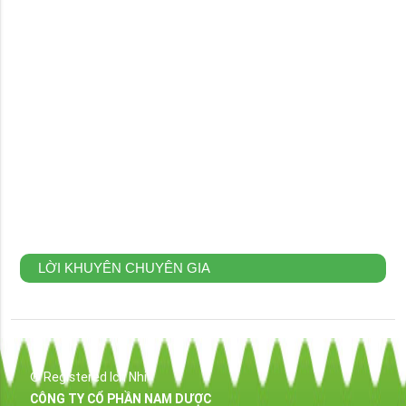
LỜI KHUYÊN CHUYÊN GIA
® Registered Ich Nhi
CÔNG TY CỔ PHẦN NAM DƯỢC