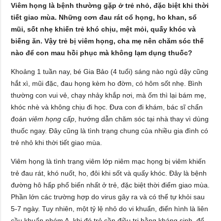
Viêm họng là bệnh thường gặp ở trẻ nhỏ, đặc biệt khi thời
tiết giao mùa. Những cơn đau rát cổ họng, ho khan, sổ
mũi, sốt nhẹ khiến trẻ khó chịu, mệt mỏi, quấy khóc và
biếng ăn. Vậy trẻ bị viêm họng, cha mẹ nên chăm sóc thế
nào để con mau hồi phục mà không lạm dụng thuốc?
Khoảng 1 tuần nay, bé Gia Bảo (4 tuổi) sáng nào ngủ dậy cũng
hắt xì, mũi đặc, đau họng kèm ho đờm, có hôm sốt nhẹ. Bình
thường con vui vẻ, chạy nhảy khắp nơi, mà ốm thì lại bám mẹ,
khóc nhè và không chịu đi học. Đưa con đi khám, bác sĩ chẩn
đoán
viêm họng cấp
, hướng dẫn chăm sóc tại nhà thay vì dùng
thuốc ngay. Đây cũng là tình trạng chung của nhiều gia đình có
trẻ nhỏ khi thời tiết giao mùa.
Viêm họng là tình trạng viêm lớp niêm mạc họng bị viêm khiến
trẻ đau rát, khó nuốt, ho, đôi khi sốt và quấy khóc. Đây là bệnh
đường hô hấp phổ biến nhất ở trẻ, đặc biệt thời điểm giao mùa.
Phần lớn các trường hợp do virus gây ra và có thể tự khỏi sau
5-7 ngày. Tuy nhiên, một tỷ lệ nhỏ do vi khuẩn, điển hình là liên
cầu khuẩn nhóm A, khi đó trẻ cần điều trị bằng kháng sinh, để