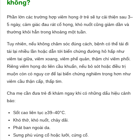
không?
Phần lớn các trường hợp viêm họng ở trẻ sẽ tự cải thiện sau 3–
5 ngày, cảm giác đau rát cổ họng, khó nuốt cũng giảm dần và
thường khỏi hẳn trong khoảng một tuần.
Tuy nhiên, nếu không chăm sóc đúng cách, bệnh có thể tái đi
tái lại nhiều lần hoặc dẫn tới biến chứng đường hô hấp như
viêm tai giữa, viêm xoang, viêm phế quản, thậm chí viêm phổi.
Riêng viêm họng do liên cầu khuẩn, nếu bỏ sót hoặc điều trị
muộn còn có nguy cơ để lại biến chứng nghiêm trọng hơn như
viêm cầu thận cấp, thấp tim.
Cha mẹ cần đưa trẻ đi khám ngay khi có những dấu hiệu cảnh
báo:
Sốt cao liên tục ≥39–40°C.
Khó thở, khó nuốt, chảy dãi.
Phát ban ngoài da.
Sưng phù vùng cổ hoặc lưỡi, cứng cổ.