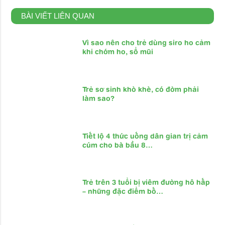
BÀI VIẾT LIÊN QUAN
Vì sao nên cho trẻ dùng siro ho cảm
khi chớm ho, sổ mũi
Trẻ sơ sinh khò khè, có đờm phải
làm sao?
Tiết lộ 4 thức uống dân gian trị cảm
cúm cho bà bầu 8…
Trẻ trên 3 tuổi bị viêm đường hô hấp
– những đặc điểm bố…