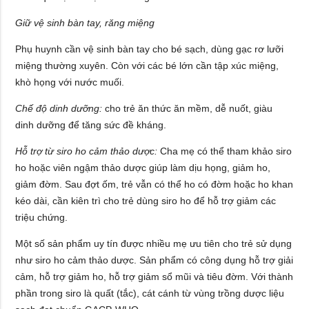
Giữ vệ sinh bàn tay, răng miệng
Phụ huynh cần vệ sinh bàn tay cho bé sạch, dùng gạc rơ lưỡi
miệng thường xuyên. Còn với các bé lớn cần tập xúc miệng,
khò họng với nước muối.
Chế độ dinh dưỡng:
cho trẻ ăn thức ăn mềm, dễ nuốt, giàu
dinh dưỡng để tăng sức đề kháng.
Hỗ trợ từ siro ho cảm thảo dược:
Cha mẹ có thể tham khảo siro
ho hoặc viên ngậm thảo dược giúp làm dịu họng, giảm ho,
giảm đờm. Sau đợt ốm, trẻ vẫn có thể ho có đờm hoặc ho khan
kéo dài, cần kiên trì cho trẻ dùng siro ho để hỗ trợ giảm các
triệu chứng.
Một số sản phẩm uy tín được nhiều mẹ ưu tiên cho trẻ sử dụng
như siro ho cảm thảo dược. Sản phẩm có công dụng hỗ trợ giải
cảm, hỗ trợ giảm ho, hỗ trợ giảm sổ mũi và tiêu đờm. Với thành
phần trong siro là quất (tắc), cát cánh từ vùng trồng dược liệu