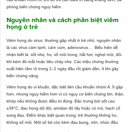
phòng biến chứng nguy hiểm .
Nguyên nhân và cách phân biệt viêm
họng ở trẻ
Viêm họng do virus: thường gặp nhất ở trẻ nhỏ, nguyên nhân
là các virus cảm lạnh, cảm cúm, adenovirus…. Biểu hiện dễ
nhận biết là: sốt nhẹ, ho, sổ mũi trong, hắt hơi, nghẹt mũi, đôi
khi kèm đỏ mắt hoặc tiêu chảy nhẹ. Các triệu chứng thường
xuất hiện rầm rộ trong 1–2 ngày đầu rồi giảm dần, ít khi gây
biến chứng nặng.
Viêm họng do vi khuẩn, đặc biệt liên cầu khuẩn nhóm A. Ít gặp
hơn, nhưng nguy hiểm hơn vì có nguy cơ biến chứng tim, thận,
khớp nếu không được điều trị đúng. Đặc trưng bởi sốt cao
≥39°C, đau họng dữ dội, amidan đỏ tấy hoặc có mủ, hạch cổ
sưng đau. Điểm khác biệt quan trọng: trẻ thường không ho,
không sổ mũi. Một số bé còn kèm đau bụng, nôn, nhức đầu.