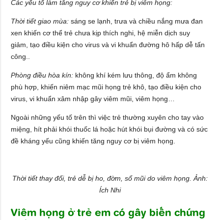
Các yếu tố làm tăng nguy cơ khiến trẻ bị viêm họng:
Thời tiết giao mùa:
sáng se lạnh, trưa và chiều nắng mưa đan
xen khiến cơ thể trẻ chưa kịp thích nghi, hệ miễn dịch suy
giảm, tạo điều kiện cho virus và vi khuẩn đường hô hấp dễ tấn
công..
Phòng điều hòa kín:
không khí kém lưu thông, độ ẩm không
phù hợp, khiến niêm mạc mũi họng trẻ khô, tạo điều kiện cho
virus, vi khuẩn xâm nhập gây viêm mũi, viêm họng…
Ngoài những yếu tố trên thì việc trẻ thường xuyên cho tay vào
miệng, hít phải khói thuốc lá hoặc hút khói bụi đường và có sức
đề kháng yếu cũng khiến tăng nguy cơ bị viêm họng.
Thời tiết thay đổi, trẻ dễ bị ho, đờm, sổ mũi do viêm họng. Ảnh:
Ích Nhi
Viêm họng ở trẻ em có gây biến chứng