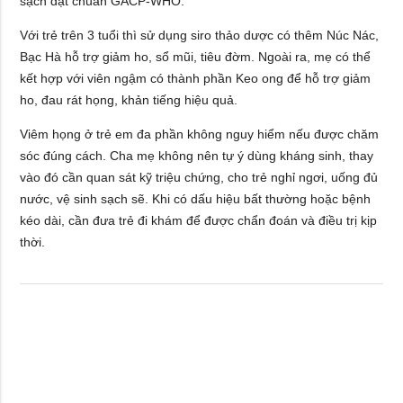
sạch đạt chuẩn GACP-WHO.
Với trẻ trên 3 tuổi thì sử dụng siro thảo dược có thêm Núc Nác,
Bạc Hà hỗ trợ giảm ho, sổ mũi, tiêu đờm. Ngoài ra, mẹ có thể
kết hợp với viên ngậm có thành phần Keo ong để hỗ trợ giảm
ho, đau rát họng, khản tiếng hiệu quả.
Viêm họng ở trẻ em đa phần không nguy hiểm nếu được chăm
sóc đúng cách. Cha mẹ không nên tự ý dùng kháng sinh, thay
vào đó cần quan sát kỹ triệu chứng, cho trẻ nghỉ ngơi, uống đủ
nước, vệ sinh sạch sẽ. Khi có dấu hiệu bất thường hoặc bệnh
kéo dài, cần đưa trẻ đi khám để được chẩn đoán và điều trị kịp
thời.