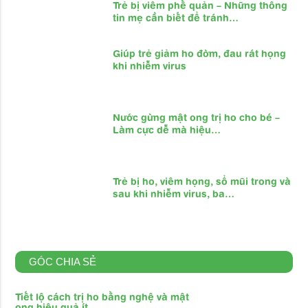
Trẻ bị viêm phế quản – Những thông
tin mẹ cần biết để tránh…
Giúp trẻ giảm ho đờm, đau rát họng
khi nhiễm virus
Nước gừng mật ong trị ho cho bé –
Làm cực dễ mà hiệu…
Trẻ bị ho, viêm họng, sổ mũi trong và
sau khi nhiễm virus, ba…
GÓC CHIA SẺ
Tiết lộ cách trị ho bằng nghệ và mật